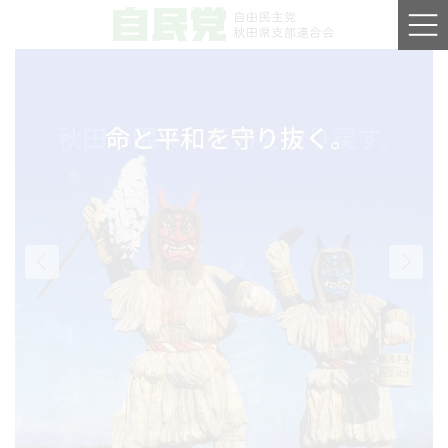
コ
ナ
ン
ビ
テ
ゲ
ン
ー
ツ
シ
へ
ョ
新しい時代を生き抜く秋田へ。
秋田の隅々に活力を取り戻す。
命と平和を守り抜く。
ス
ン
キ
に
ッ
移
プ
動