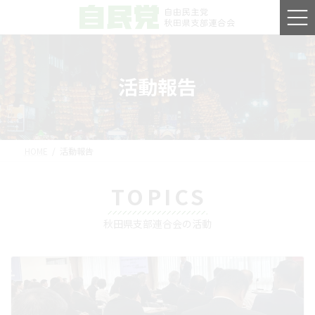
コ
ナ
ン
ビ
テ
ゲ
ン
ー
ツ
シ
へ
ョ
活動報告
ス
ン
キ
に
ッ
移
プ
動
HOME
活動報告
TOPICS
秋田県支部連合会の活動